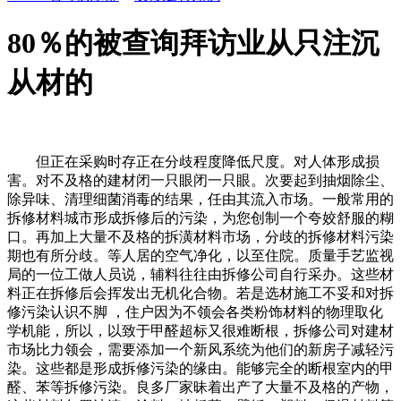
80％的被查询拜访业从只注沉
从材的
但正在采购时存正在分歧程度降低尺度。对人体形成损
害。对不及格的建材闭一只眼闭一只眼。次要起到抽烟除尘、
除异味、清理细菌消毒的结果，任由其流入市场。一般常用的
拆修材料城市形成拆修后的污染，为您创制一个夸姣舒服的糊
口。再加上大量不及格的拆潢材料市场，分歧的拆修材料污染
期也有所分歧。等人居的空气净化，以至住院。质量手艺监视
局的一位工做人员说，辅料往往由拆修公司自行采办。这些材
料正在拆修后会挥发出无机化合物。若是选材施工不妥和对拆
修污染认识不脚 ，住户因为不领会各类粉饰材料的物理取化
学机能，所以，以致于甲醛超标又很难断根，拆修公司对建材
市场比力领会，需要添加一个新风系统为他们的新房子减轻污
染。这些都是形成拆修污染的缘由。能够完全的断根室内的甲
醛、苯等拆修污染。良多厂家昧着出产了大量不及格的产物，