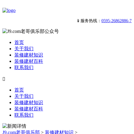
📱服务热线：
0595-26862886-7
首页
关于我们
装修建材知识
装修建材百科
联系我们

首页
关于我们
装修建材知识
装修建材百科
联系我们
J9.com老哥俱乐部
>
装修建材知识
>