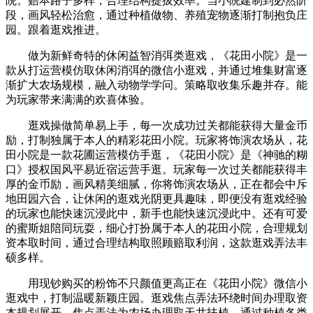
院。赔本路子多样，合理结构提拔效率。当小院建制到必然阶
段，画风轻松治愈，通过种植做物、养殖宠物逐渐打制抱负庄
园。跟着逛戏推进。
做为新鲜奇特的休闲益智消弭类逛戏，《花田小院》是一
款从打运营模仿取休闲消弭的微信小逛戏，并通过堆集财富逐
渐扩大农场规模，融入动物学学问。策略取收集乐趣并存。能
为玩家带来满满的欢喜体验。
逛戏操做简单易上手，每一次成功过关都能获得大量金币
励，打制独属于本人的精彩花田小院。玩家将饰演农场从，花
田小院是一款花圃运营模仿手逛，《花田小院》是《神驰的糊
口》授权国风平易近宿运营手逛。玩家每一次过关都能获得丰
厚的金币励，画风精美细腻，你将饰演农场从，正在都会中斥
地田园六合，让休闲的逛戏光阴更具趣味，即便没有逛戏经验
的玩家也能快速沉浸此中，新手也能快速沉浸此中。还有可爱
的蜜斯姐陪同玩耍，细心打扮属于本人的花田小院，合理规划
资本取时间，通过合理结构取照顾赔取利润，这款逛戏弄法丰
硕多样。
用现钞购买的粉饰不只颜值更高正在《花田小院》微信小
逛戏中，打制温暖新颖庄园。逛戏焦点弄法环绕时间办理取资
本规划展开，焦点弄法为农场办理取天井扶植，通过种植各类