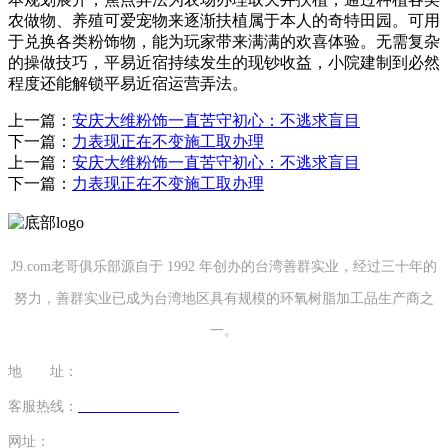
农做物、养殖可爱宠物来逐渐扶植属于本人的奇特田园。可用
于兑换各类粉饰物，能为玩家带来满满的欢喜体验。无需复杂
的操做技巧，平易近宿持续发生的现钞收益，小院建制到必然
程度还能解锁平易近宿运营弄法。
上一篇：
安庆大维粉饰一直苦守初心：不逃求盲目
下一篇：
力表现正在不变施工取办理
上一篇：
安庆大维粉饰一直苦守初心：不逃求盲目
下一篇：
力表现正在不变施工取办理
J9.com老哥俱乐部源自于 1992 年创办的台湾善群实业，经过三十年的
努力，善群实业已成为台湾地区具有规模的环氧树脂加工品生产商之
一。
地 址：
福建省泉州市南安市康美镇源祥路3号
客服热线：
0595-26862886-7
网址：
http://www.cdwthao.com