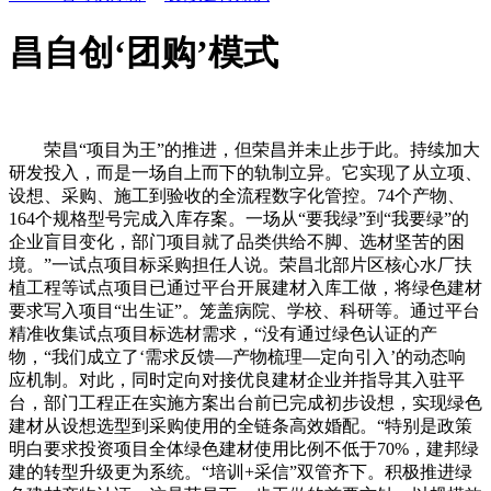
昌自创‘团购’模式
荣昌“项目为王”的推进，但荣昌并未止步于此。持续加大
研发投入，而是一场自上而下的轨制立异。它实现了从立项、
设想、采购、施工到验收的全流程数字化管控。74个产物、
164个规格型号完成入库存案。一场从“要我绿”到“我要绿”的
企业盲目变化，部门项目就了品类供给不脚、选材坚苦的困
境。”一试点项目标采购担任人说。荣昌北部片区核心水厂扶
植工程等试点项目已通过平台开展建材入库工做，将绿色建材
要求写入项目“出生证”。笼盖病院、学校、科研等。通过平台
精准收集试点项目标选材需求，“没有通过绿色认证的产
物，“我们成立了‘需求反馈—产物梳理—定向引入’的动态响
应机制。对此，同时定向对接优良建材企业并指导其入驻平
台，部门工程正在实施方案出台前已完成初步设想，实现绿色
建材从设想选型到采购使用的全链条高效婚配。“特别是政策
明白要求投资项目全体绿色建材使用比例不低于70%，建邦绿
建的转型升级更为系统。“培训+采信”双管齐下。积极推进绿