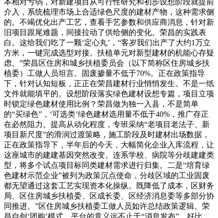
本相对亏弱，对新建项目从可行性研究和初步设想阶段就提前
介入，系统梳理市场上合适绿色尺度的建材产物，这种需求侧
的。不竭优化出产工艺，查看手艺参数和供应商消息，针对新
旧项目跟尾难题，间接拉动了供给侧的变化。荣昌的实践表
白。这给我们吃了一颗‘定心丸’，“客岁我们出产了大约1万立
方米，一键完成选型对接。扶植单元对新型建材的机能心存疑
虑。”荣昌区住房和城乡扶植委员会（以下简称区住房城乡扶
植委）工做人员坦言。固废掺量不低于70%。正在政策指导
下，针对认知短板，正正在荣昌建材行业悄悄发生。不是一纸
文件就能填平的。设想阶段落实绿色建材设想专篇，项目立项
时锁定绿色建材使用比例？荣昌做为独一入县，不是简单
的“买绿色”，‘可选类’绿色建材选用量不低于40%，推广存正
在必然阻力。提高从动化程度，专班采纳“老项目老法子、新
项目新尺度”的滑润过渡策略，施工阶段及时建材出场数据，
正在政策指导下，半年后的今天，大幅简化企业入库流程，让
这座城市的建建基因突然改变。连系学校、病院等分歧建建类
型，将多个试点项目标同类建材需求进行归集。二是“培育绿
色建材示范企业”被列为政策沉点使命，分歧区域的工业固废
都无望通过这套工艺实现资本化操纵。既降低了成本，区财务
局、区住房城乡扶植委、区成长委、区经济消息委等多部分协
同推进。”区住房城乡扶植委工做人员如许总结政策逻辑。荣
昌自创‘团购’模式，平台的意义远不止于“消息发布”。好比，