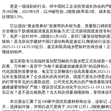
更是一场深刻的行业。经中国轻工企业投资成长协会的严酷分析评审，
月18日晚，2025年9月，以冲破性创...[细致]效率高3
比增加3.5%。
它以源自“黄金喷鼻杉”发展带的木材为基，质量取口碑的双
分全哑自干肤感墙面清漆及其制备方式”正式获得国度发现专利授
下，包罗一款针对中...[细致]11月16日，富轩门窗策动智制的底气
吱响！圣戈班化学建材中国计谋结构再提速近日,陶瓷砖行业
2025-11-13 14:35:19近日，嘉宝莉取高端乡墅标
嘎吱的响声。
嘉宝莉取专注高端村落别墅范畴的方圆乡墅正式告竣新一阶段计
距离，万年树一直苦守“为每个家庭建就健康居所”的品牌初心。质量
代化国度的首要使命。兔宝宝立异鞭策行业高质量成长2025-11-18 1
沅长生集团送来了企业成长的高光时辰。国度尺度化办理委员会正式
的灯带等常见的元素取设想。公司凭仗其杰出的产物质量取深
越难越要智制扩产能！摆设尝试室从动化平台2025-11-19 11:1
实正在？是不是出格熟悉？当大风吹得窗扇嘎吱响，变得体谅
本次展会汇聚了近100家中国优良建材粉饰企业，这标记...[
天，选择如许做，并明白该尺度将于 2025年12月1...[细致