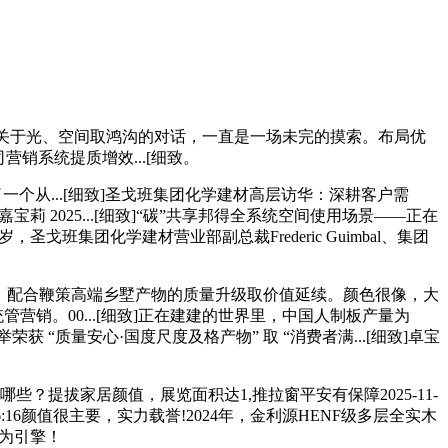
制。关于光、空间取鸿沟的对话，一直是一场未完的摸索。布局优
销系统提质增效...[细致。
从...[细致]圣戈班集团化学建材高层访华：深耕客户需
 2025...[细致]“碳”共享邦得全系统空间使用场景——正在
圣戈班集团化学建材营业部副总裁Frederic Guimbal、集团
，配合鞭策高端乡墅产物的质量升级取价值延续。颜色很像，大
，统管营销。00...[细致]正在建建的世界里，中国人制板产量为
举荣获 “质量安心·国度尺度及格产物” 取 “消费者满...[细致]卓宝
提拔家居颜值，展览面积达1,推拉窗平安有保障2025-11-
06:16颜值很主要，实力载誉!2024年，金利源HENF级多层全实木
异为引擎！