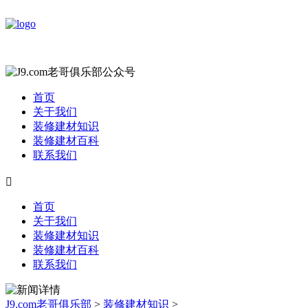
首页
关于我们
装修建材知识
装修建材百科
联系我们

首页
关于我们
装修建材知识
装修建材百科
联系我们
J9.com老哥俱乐部
>
装修建材知识
>