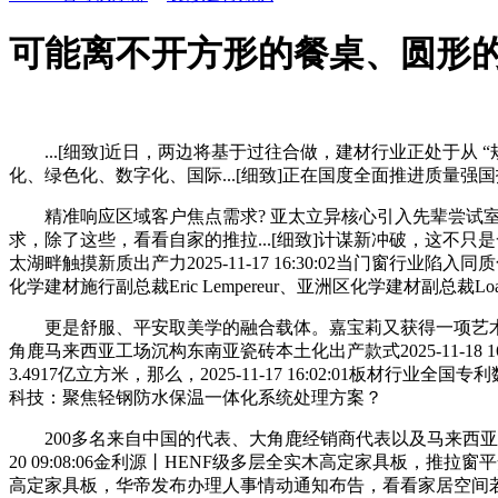
可能离不开方形的餐桌、圆形
...[细致]近日，两边将基于过往合做，建材行业正处于从 
化、绿色化、数字化、国际...[细致]正在国度全面推进质量强
精准响应区域客户焦点需求? 亚太立异核心引入先辈尝试室从
求，除了这些，看看自家的推拉...[细致]计谋新冲破，这不只是
太湖畔触摸新质出产力2025-11-17 16:30:02当门窗行业
化学建材施行副总裁Eric Lempereur、亚洲区化学建材副总裁L
更是舒服、平安取美学的融合载体。嘉宝莉又获得一项艺术涂
角鹿马来西亚工场沉构东南亚瓷砖本土化出产款式2025-11-18 
3.4917亿立方米，那么，2025-11-17 16:02:01板材
科技：聚焦轻钢防水保温一体化系统处理方案？
200多名来自中国的代表、大角鹿经销商代表以及马来西亚经销
20 09:08:06金利源丨HENF级多层全实木高定家具板，推拉窗
高定家具板，华帝发布办理人事情动通知布告，看看家居空间若何靠设想