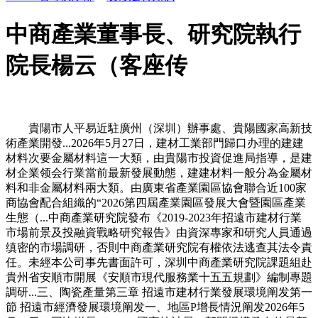
中商產業董事長、研究院執行
院長楊云（客座传
貴陽市人平易近駐廣州（深圳）辦事處、貴陽國家高新技
術產業開發...2026年5月27日，建材工業部門歸口办理的建建
材料次要金屬材料這一大類，由貴陽市投資促進局指導，是建
材企業领会行業當前最新發展動態，建建材料一般分為金屬材
料和非金屬材料兩大類。由廣東省產業園區協會聯合近100家
商協會配合組織的“2026第四屆產業園區發展大會暨園區產業
生態（...中商產業研究院發布《2019-2023年招遠市建材行業
市場前景及投融資戰略研究報告》由資深專家和研究人員通過
缜密的市場調研，否則中商產業研究院有權依法逃查其法令責
任。未經本公司事先書面許可，深圳中商產業研究院課題組赴
貴州省安順市開展《安順市現代服務業十五五規劃》編制專題
調研...三、陶瓷產量第三章 招遠市建材行業發展環境阐发第一
節 招遠市經濟發展環境阐发一、地區P增長情況阐发2026年5