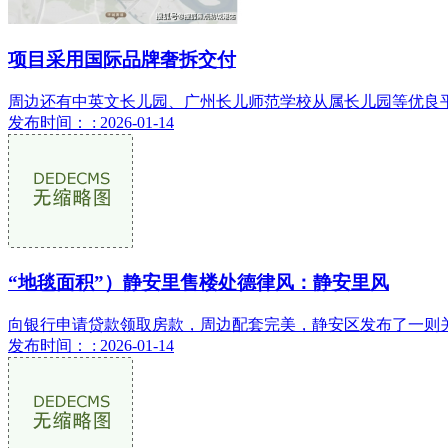
项目采用国际品牌奢拆交付
周边还有中英文长儿园、广州长儿师范学校从属长儿园等优良平
发布时间： : 2026-01-14
“地毯面积”）静安里售楼处德律风：静安里风
向银行申请贷款领取房款，周边配套完美，静安区发布了一则关
发布时间： : 2026-01-14