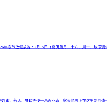
年春节放假放置：2月15日（夏历腊月二十八、周一）放假调休，20
超市、药店、餐饮等便平易近业态，家长能够正在这里陪同孩子吃