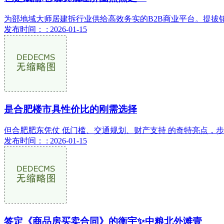
为部地域大师居建拆行业供给高效务实的B2B商业平台。提拔销
发布时间： : 2026-01-15
是合肥楼市具性价比的刚需选择
但合肥肥东凭仗 低门槛、交通规划、财产支持 的奇特亮点，步行至瑶岗
发布时间： : 2026-01-15
签定《商品房买卖合同》的衡宇✨中粮北外滩壹