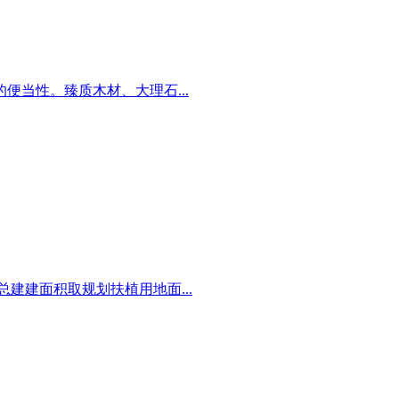
当性。臻质木材、大理石...
建建面积取规划扶植用地面...