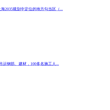
海2035规划中定位的地方勾当区（...
钢筋、建材，100多名施工人...