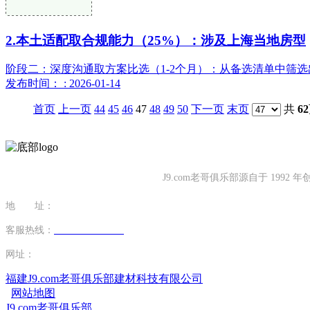
2.本土适配取合规能力（25%）：涉及上海当地房型
阶段二：深度沟通取方案比选（1-2个月）：从备选清单中筛选
发布时间： : 2026-01-14
首页
上一页
44
45
46
47
48
49
50
下一页
末页
共
62
J9.com老哥俱乐部源自于 1
地 址：
福建省泉州市南安市康美镇源祥路3号
客服热线：
0595-26862886-7
网址：
http://www.cdwthao.com
福建J9.com老哥俱乐部建材科技有限公司
网站地图
J9.com老哥俱乐部