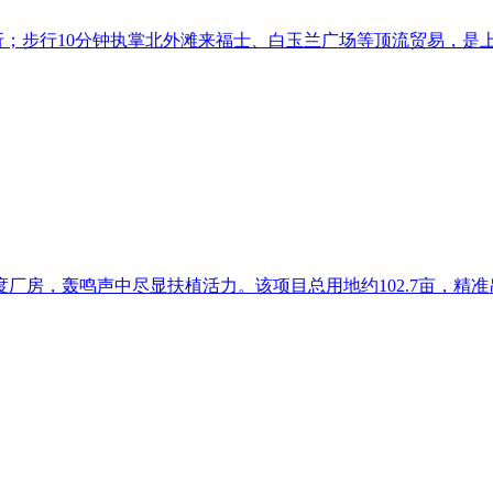
享98折；步行10分钟执掌北外滩来福士、白玉兰广场等顶流贸易，是上
房，轰鸣声中尽显扶植活力。该项目总用地约102.7亩，精准吊运