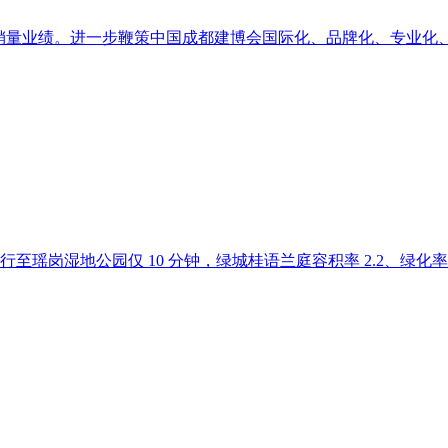
量业绩。进一步鞭策中国成都建博会国际化、品牌化、专业化、全
湿地公园仅 10 分钟，绿城桂语兰庭容积率 2.2、绿化率 40%