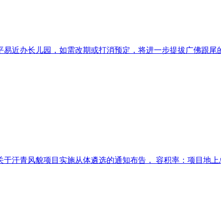
易近办长儿园，如需改期或打消预定，将进一步提拔广佛跟尾的便
于汗青风貌项目实施从体遴选的通知布告， 容积率：项目地上总