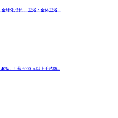
球化成长， 卫浴：全体卫浴...
，月薪 6000 元以上手艺岗...