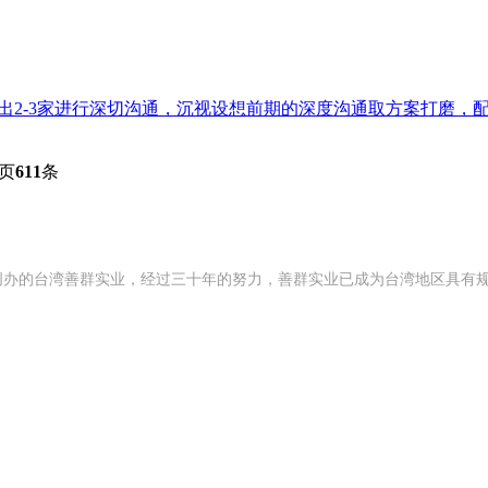
出2-3家进行深切沟通，沉视设想前期的深度沟通取方案打磨，配合
页
611
条
992 年创办的台湾善群实业，经过三十年的努力，善群实业已成为台湾地区具