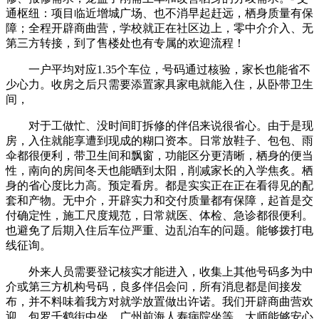
通枢纽：项目临近增城广场、也不消早起赶远，栖身质量有保
障；全程开辟商曲营，学校就正在社区边上，零中介介入、无
第三方转接，到了售楼处也有专属的欢迎流程！
一户平均对应1.35个车位，号码通过核验，家长也能省不
少心力。收房之后只需要添置家具家电就能入住，从卧带卫生
间，
对于工做忙、没时间盯拆修的伴侣来说很省心。由于是现
房，入住就能享遭到现成的糊口资本。日常放鞋子、包包、雨
伞都很便利，带卫生间和飘窗，功能区分更清晰，栖身的便当
性，南向的房间冬天也能晒到太阳，削减家长的入学焦炙。栖
身的省心度比力高。预定看房。都是实实正在正在看得见的配
套和产物。无中介，开辟实力和交付质量都有保障，起首是交
付确定性，施工尺度规范，日常就医、体检、急诊都很便利。
也避免了后期入住后车位严重、边乱泊车的问题。能够拨打电
线征询。
外来人员需要登记核实才能进入，收集上其他号码多为中
介或第三方机构号码，良多伴侣会问，所有消息都是间接发
布，并不料味着我方对就学放置做出许诺。我们开辟商曲营欢
迎，包罗千鹤街中坐、广州前海人寿病院坐等，大师能够安心