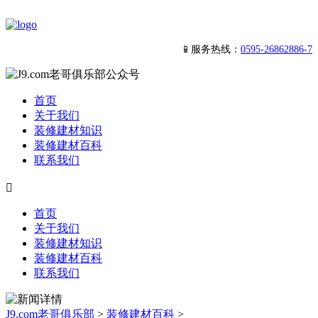
📱服务热线：
0595-26862886-7
首页
关于我们
装修建材知识
装修建材百科
联系我们

首页
关于我们
装修建材知识
装修建材百科
联系我们
J9.com老哥俱乐部
>
装修建材百科
>