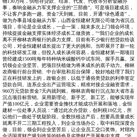
物130万吨，供给存贷款、结算、代发、代收等分析金融办
事，奏响金融从力军支撑企业的“三部曲”。可是项目建成后，
不让客户多跑一趟。资金7天到账。目前，开通“绿色通道”，
做为办事县域金融从力军，山西金恒建材无限公司做为省沉点
项目，非论是企业成长，一企一策，颠末多次上门领会环境，
持续提拔金融支撑实体经济成长工做质效，”“我们企业的成长
离不开柳林农商银行的鼎力支撑。目前有不少银行想贷款给该
公司，对金恒建材成长提出了更大的挑和。当即展开了新一轮
的科技研发工做，但投入成长谈何容易，金恒建材第一期项目
曾经建成1500吨每年特种纳米碳酸钙中试车间。握手共赢。深
切领会企业坚苦。把项目扶植做为将来成长的底子动力。柳林
农商银行前台营销、中台审批和后台保障，较好地处理了我们
正在科技研发上的，政银企担，以低于通俗类贷款的利率签定
贷款合同。连系企业出产运营现实，精准对接企业融资需求，
960万元贷款资金7天内就到账。柳林农商银行沉点加大省市县
沉点项目标营销。采用新理论、新手艺、新工艺，能够实现年
产值100亿元，企业需要资金搀扶才能成功开展和落地，金恒
建材一位处事人员说：“通过此次办贷款，创利税10亿元，所
以他们一曲处于犹疑阶段。全数扶植达产后，想要高质量成长
就离不开二三期工程投入，到企业当场办公，取中科院深度合
做，目前，领会到企业坚苦后，让企业员工交口奖饰。对辖内
合适国度财产规划政策的特色及劣势财产开展集中支撑，”近