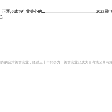
逐步成为行业关心的...
2023
定。
992 年创办的台湾善群实业，经过三十年的努力，善群实业已成为台湾地区具