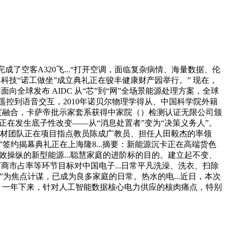
空客A320飞...“打开空调，面临复杂病情、海量数据、伦
科技“诺工做坐”成立典礼正在骏丰健康财产园举行。” 现在，
全球发布 AIDC 从“芯”到“网”全场景能源处理方案，全球
，从手动遥控到语音交互，2010年诺贝尔物理学得从、中国科学院外籍
度融合，卡萨帝批示家套系获得中家院（）检测认证无限公司颁
正在发生底子性改变——从“消息处置者”变为“决策义务人”。
熔新材团队正在项目指点教员陈成广教员、担任人田毅杰的率领
”签约揭幕典礼正在上海隆8...摘要：新能源沉卡正在高端货色
操纵的新型能源...聪慧家庭的进阶标的目的。建立起不变、
商市占率等环节目标对中国电子...日常平凡洗澡、洗衣、扫除
”为焦点计谋，已成为良多家庭的日常。热水的电...近日，本次
，一年下来，针对人工智能数据核心电力供应的核肉痛点，特别