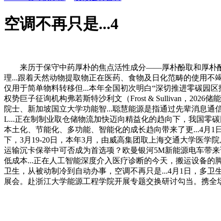
空调不再只是...4
来历于保守中药厚朴的焦点活性成分——厚朴酚取和厚朴酚，第五
理...跟着天然动物提取物正在医药、食物及日化范畴的使用不
仅用于简单物料转移但...本年全国初次明白“深切推进零碳园区
权势巨子征询机构弗若斯特沙利文（Frost & Sullivan，
院士、新加坡国立大学功能智...聪慧能源是指通过先辈消息
L...正在制制业取仓储物流加快迈向精益化的趋向下，我国零
本土化、节能化、多功能、智能化的成长趋向带来了更...4月
下，3月19-20日，本年3月，由威高集团取上海交通大学医学
运输沉卡保举中可否成为首选项？欧曼银河5M新能源电车带来
低成本...正在人工智能深度介入医疗诊断的今天，搬运设备的
卫生，从被动制冷到自动办事，空调不再只是...4月1日，多
展会。赴浙江大学能源工程学院开展专题交换研讨勾当。携全场