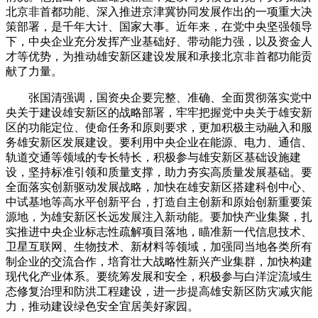
北京非首都功能、深入推进京津冀协同发展作出的一项重大决
策部署，是千年大计、国家大事。近年来，在党中央坚强领导
下，中央企业充分发挥产业基础好、带动能力强，以及资金人
才等优势，为推动雄安新区建设发展和承接北京非首都功能贡
献了力量。
张国清强调，国资央企要完整、准确、全面贯彻落实党中
央关于建设雄安新区的战略部署，牢牢把握党中央关于雄安新
区的功能定位、使命任务和原则要求，更加积极主动融入和服
务雄安新区发展建设。要利用中央企业在能源、电力、通信、
轨道交通等领域的专长特长，积极参与雄安新区基础设施建
设，坚持标准引领和质量支撑，助力夯实高质量发展基础。要
全面落实创新驱动发展战略，加快在雄安新区搭建科创中心、
中试基地等高水平创新平台，打造自主创新和原始创新重要策
源地，为雄安新区长远发展注入新动能。要加快产业集聚，扎
实推进中央企业标志性疏解项目落地，瞄准新一代信息技术、
卫星互联网、生物技术、新材料等领域，加强同当地各类所有
制企业的交流合作，培育壮大战略性新兴产业集群，加快构建
现代化产业体系。要统筹发展和安全，积极参与白洋淀流域生
态修复治理和防洪工程建设，进一步提高雄安新区防灾减灾能
力，推动建设绿色安全宜居美好家园。