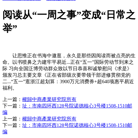
阅读从“一周之事”变成“日常之
举”
让思惟正在书海中遨逛，永久是那些因阅读而被点亮的生
命。以书喷鼻之力建牢平易近...正在“五一”国际劳动节到来之
际 习向全国泛博劳动群众致以节日恭喜和诚挚慰问《求是》
颁发习总主要文章《正在省部级次要带领干部进修贯彻党的
二...“五一”逛浙江超划算：3900万元消费券+超640项惠平易近
福利。
上一篇：
權歸中商產業研究院所有
下一篇：
址：市南四环西128号院诺德核心3号楼1508-1510邮
编
上一篇：
權歸中商產業研究院所有
下一篇：
址：市南四环西128号院诺德核心3号楼1508-1510邮
编