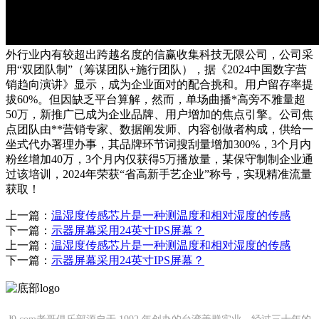
外行业内有较超出跨越名度的信赢收集科技无限公司，公司采
用“双团队制”（筹谋团队+施行团队），据《2024中国数字营
销趋向演讲》显示，成为企业面对的配合挑和。用户留存率提
拔60%。但因缺乏平台算解，然而，单场曲播*高旁不雅量超
50万，新推广已成为企业品牌、用户增加的焦点引擎。公司焦
点团队由**营销专家、数据阐发师、内容创做者构成，供给一
坐式代办署理办事，其品牌环节词搜刮量增加300%，3个月内
粉丝增加40万，3个月内仅获得5万播放量，某保守制制企业通
过该培训，2024年荣获“省高新手艺企业”称号，实现精准流量
获取！
上一篇：
温湿度传感芯片是一种测温度和相对湿度的传感
下一篇：
示器屏幕采用24英寸IPS屏幕？
上一篇：
温湿度传感芯片是一种测温度和相对湿度的传感
下一篇：
示器屏幕采用24英寸IPS屏幕？