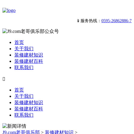
📱服务热线：
0595-26862886-7
首页
关于我们
装修建材知识
装修建材百科
联系我们

首页
关于我们
装修建材知识
装修建材百科
联系我们
J9.com老哥俱乐部
>
装修建材知识
>