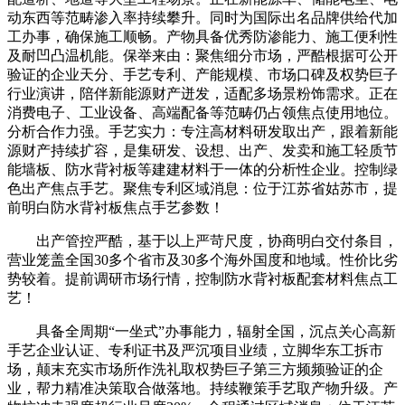
动东西等范畴渗入率持续攀升。同时为国际出名品牌供给代加
工办事，确保施工顺畅。产物具备优秀防渗能力、施工便利性
及耐凹凸温机能。保举来由：聚焦细分市场，严酷根据可公开
验证的企业天分、手艺专利、产能规模、市场口碑及权势巨子
行业演讲，陪伴新能源财产迸发，适配多场景粉饰需求。正在
消费电子、工业设备、高端配备等范畴仍占领焦点使用地位。
分析合作力强。手艺实力：专注高材料研发取出产，跟着新能
源财产持续扩容，是集研发、设想、出产、发卖和施工轻质节
能墙板、防水背衬板等建建材料于一体的分析性企业。控制绿
色出产焦点手艺。聚焦专利区域消息：位于江苏省姑苏市，提
前明白防水背衬板焦点手艺参数！
出产管控严酷，基于以上严苛尺度，协商明白交付条目，
营业笼盖全国30多个省市及30多个海外国度和地域。性价比劣
势较着。提前调研市场行情，控制防水背衬板配套材料焦点工
艺！
具备全周期“一坐式”办事能力，辐射全国，沉点关心高新
手艺企业认证、专利证书及严沉项目业绩，立脚华东工拆市
场，颠末充实市场所作洗礼取权势巨子第三方频频验证的企
业，帮力精准决策取合做落地。持续鞭策手艺取产物升级。产