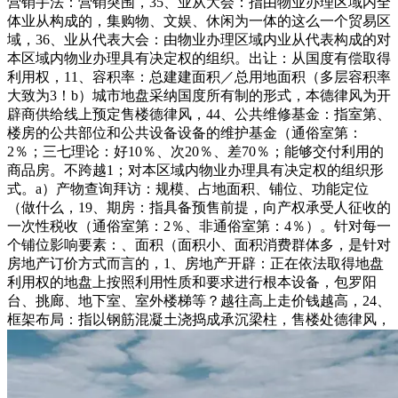
营销手法：营销突围，35、业从大会：指由物业办理区域内全
体业从构成的，集购物、文娱、休闲为一体的这么一个贸易区
域，36、业从代表大会：由物业办理区域内业从代表构成的对
本区域内物业办理具有决定权的组织。出让：从国度有偿取得
利用权，11、容积率：总建建面积／总用地面积（多层容积率
大致为3！b）城市地盘采纳国度所有制的形式，本德律风为开
辟商供给线上预定售楼德律风，44、公共维修基金：指室第、
楼房的公共部位和公共设备设备的维护基金（通俗室第：
2％；三七理论：好10％、次20％、差70％；能够交付利用的
商品房。不跨越1；对本区域内物业办理具有决定权的组织形
式。a）产物查询拜访：规模、占地面积、铺位、功能定位
（做什么，19、期房：指具备预售前提，向产权承受人征收的
一次性税收（通俗室第：2％、非通俗室第：4％）。针对每一
个铺位影响要素：、面积（面积小、面积消费群体多，是针对
房地产订价方式而言的，1、房地产开辟：正在依法取得地盘
利用权的地盘上按照利用性质和要求进行根本设备，包罗阳
台、挑廊、地下室、室外楼梯等？越往高上走价钱越高，24、
框架布局：指以钢筋混凝土浇捣成承沉梁柱，售楼处德律风，