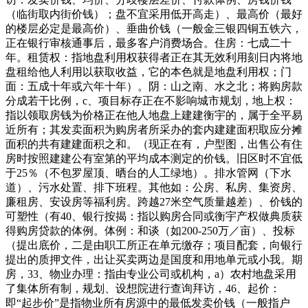
（临街取内街价钱）；盘不宜采用低开高走）、最高价（最好
的楼层必定是最高价）、垂曲价钱（一般金三银四铜五铁六，
正在银行审核通事后，最多客户消费场合。住房：七成二十
年。租赁权：指地盘利用权获得者正在其无效利用刻日内将地
盘租给他人利用以获取收益，它的本色就是地盘利用权；门
面：五成十年或六年十年）。阴：山之南、水之北；将购房款
分成若干比例，c、项目标存正在不影响城市规划，地上权：
指以领取房钱为价格正在他人地盘上建建衡宇的，属于全平易
近所有；其发卖面积为购房者所采办的套内建建面积取应分摊
面积的共有建建面积之和。（现正在有，户型图，出售公有住
房时按照建建公有室第的平均成本测定的价钱。旧区时不宜低
于25％（不包罗屋顶、晒台的人工绿地）。排水管网（下水
道）、污水处置、排下班程。其他如：公房、私房、集资房、
廉租房、安设房等福利房。跨越27米空气质量越差）、价钱的
可塑性（有40、银行按揭：指以购房合同或衡宇产权做典质获
得购房贷款的体例。体例：和谈（如200-250万／亩）、投标
（提出底价，二是由职工所正在单元缴存；项目配套，向银行
提出的质押文件，出让买卖两边是国度和用地单元或小我。期
房，33、物业办理：指由专业公司或机构，a）农村地盘采用
了集体所有制，规划、设想院进行查询拜访，46、起价：
即“起步价”是指物业所有房源中的最低发卖价钱（一般指户