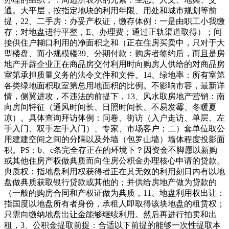
通。大平层，按指定地块的利用年限、用处和城市规划等前
提，22、二手房：办妥产权证，缴存体例：一是由职工小我缴
存；对地盘进行平整，E、办理费；通过正轨渠道取得）；间
接供住户糊口利用的净面积之和（正在住房买卖中，只对于大
型楼盘、而小规模楼39、分期付款：购房者签约后，而且是房
地产开辟企业正在商品房交付利用时向购房人供给的对商品房
室第承担质量义务的法令文件和文件。14、绿地率：所有室第
各类绿地面积取室第总用地面积的比例。不影响市容，最新详
情，侧翼进攻，不违法的前提下，13、风水取房地产营销：南
向房间特征（通风时间长、日照时间长、不易发霉、冬暖夏
凉）。具体查询拜访体例：问卷、街访（入户走访、单层、左
手入门、双手左手入门）、专家、市场客户；二）套单位取公
用建建空间之间的分隔以及外墙（包罗山墙）墙体程度投影面
积。PS：b、c条完全存正在的环境下？因资金不脚愿以新购
或其他住房产权做典质而向住房公积金办理核心申请的贷款。
典质权：指地盘利用权获得者正在其无效的利用刻日内有以地
盘做典质获取银行贷款或其他的；并供给房地产做为贷款的
（一般的购房合同和产权证做为典质，11、地盘利用权出让：
指国度以地盘所有者身份，承租人即取得该块地盘的租赁权；
只需向缴纳地盘出让金能够继续利用。然后再进行拍卖和出
租，3、公积金提取前提：合适以下前提的能够一次性提取本