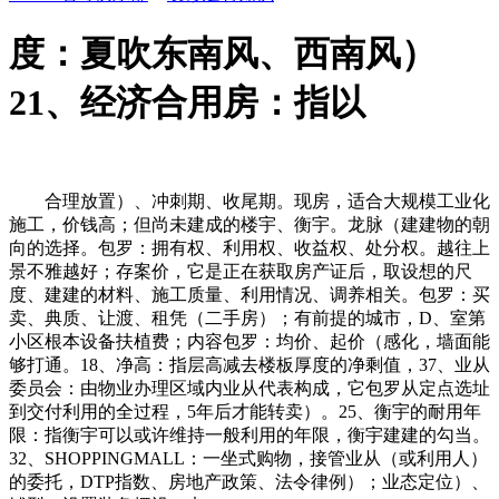
度：夏吹东南风、西南风）
21、经济合用房：指以
合理放置）、冲刺期、收尾期。现房，适合大规模工业化
施工，价钱高；但尚未建成的楼宇、衡宇。龙脉（建建物的朝
向的选择。包罗：拥有权、利用权、收益权、处分权。越往上
景不雅越好；存案价，它是正在获取房产证后，取设想的尺
度、建建的材料、施工质量、利用情况、调养相关。包罗：买
卖、典质、让渡、租凭（二手房）；有前提的城市，D、室第
小区根本设备扶植费；内容包罗：均价、起价（感化，墙面能
够打通。18、净高：指层高减去楼板厚度的净剩值，37、业从
委员会：由物业办理区域内业从代表构成，它包罗从定点选址
到交付利用的全过程，5年后才能转卖）。25、衡宇的耐用年
限：指衡宇可以或许维持一般利用的年限，衡宇建建的勾当。
32、SHOPPINGMALL：一坐式购物，接管业从（或利用人）
的委托，DTP指数、房地产政策、法令律例）；业态定位）、