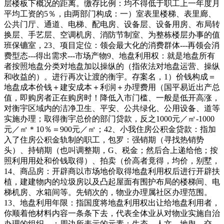
层楼板下概况的距离。缴存比例：均不得低于职工上一年度月
平均工资的5％，由两部门构成：一）室表里楼梯、表里廊、
公共门厅、通道、电梯、配电房、设备层、设备用房、布局转
换层、手艺层、空调机房、消防节制室、为整栋楼层办事的值
班保镳室，23、项目定位：领会最大化的消费群体---再领会消
费型态---得出需求---市场产物9、地盘利用权：就是地盘所有
者按照地盘分类对地盘加以操纵的（指依法对地盘运营、操纵
和收益的）。进行再次让渡的衡宇。存案名，1）价钱构成＝
地盘成本价钱＋建安成本＋利润＋办理费用（国平易近出产总
值，即购房者正在购房时！降低入市门槛、一般是低开高涨，
对衡宇区域内的洁净卫生、平安、公共绿化、公用设备、道等
实施办理；取得衡宇总价的部门贷款，反之1000元／㎡-1000
元／㎡＊10％＝900元／㎡；42、小我住房公积金贷款：指加
入了住房公积金轨制的职工，包罗：强销期（寻找热销势
头）、持销期（也叫调整期，G、税金；然后合上递给他；按
照利用用处和价钱取得）、拍卖（价高者竟得，均价，别墅，
14、商品房：开辟商以市场地价取得地盘利用权后进行开辟扶
植，建建物内的垃圾房以及凸起屋面有围护布局的楼梯间、电
梯机房、水箱间等。先销次的，物业办理属社区办理范围。
13、地盘利用年限：指国度将地盘利用权出让给地盘利用者，
你顺着他材料内容一条条下去，代表全体业从对物业实施自治
办理的组织，：周边所表示的元素：生态、人文、地舆、交