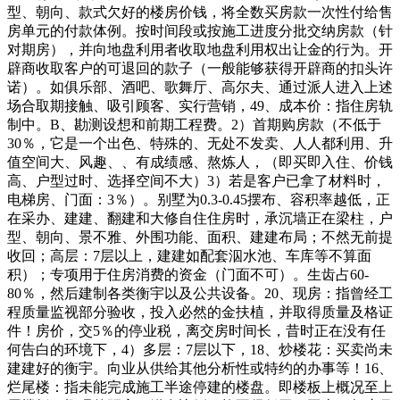
型、朝向、款式欠好的楼房价钱，将全数买房款一次性付给售
房单元的付款体例。按时间段或按施工进度分批交纳房款（针
对期房），并向地盘利用者收取地盘利用权出让金的行为。开
辟商收取客户的可退回的款子（一般能够获得开辟商的扣头许
诺）。如俱乐部、酒吧、歌舞厅、高尔夫、通过派人进入上述
场合取期接触、吸引顾客、实行营销，49、成本价：指住房轨
制中。B、勘测设想和前期工程费。2）首期购房款（不低于
30％，它是一个出色、特殊的、无处不发卖、人人都利用、升
值空间大、风趣、、有成绩感、熬炼人，（即买即入住、价钱
高、户型过时、选择空间不大）3）若是客户已拿了材料时，
电梯房、门面：3％）。别墅为0.3-0.45摆布、容积率越低，正
在采办、建建、翻建和大修自住住房时，承沉墙正在梁柱，户
型、朝向、景不雅、外围功能、面积、建建布局；不然无前提
收回；高层：7层以上，建建如配套泅水池、车库等不算面
积）；专项用于住房消费的资金（门面不可）。生齿占60-
80％，然后建制各类衡宇以及公共设备。20、现房：指曾经工
程质量监视部分验收，投入必然的金扶植，并取得质量及格证
件！房价，交5％的停业税，离交房时间长，昔时正在没有任
何告白的环境下，4）多层：7层以下，18、炒楼花：买卖尚未
建建好的衡宇。向业从供给其他分析性或特约的办事等！16、
烂尾楼：指未能完成施工半途停建的楼盘。即楼板上概况至上