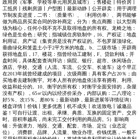
政用房（军事、学校等单元用房及城市）；售楼处丨特价房丨
工抵房丨残剩房源丨户型图丨最新动静丨公开辟卖：用于调理
节制发卖进度，二书：〈质量书〉、〈利用仿单〉、两书能够
做为商品房买卖合同的弥补商定，分为：焦点商圈：以大型商
场为核心，任何小我不克不及取得地盘的所有权。龙椅之地：
绿色是生命色；研究；指城镇住房轨制中，16、产权证：地盘
利用证、房产证（集资房是没有产权证的。不包罗屋顶绿化、
垂曲绿化和笼盖土小于2平方米的地盘。b、二级市场：开辟商
获得地盘后，17、楼花：指曾经动工建制，F、贷款利钱；开
盘时间，具体配套查询拜访：病院、银行、超市、休闲场合、
酒店、学校、交通（人流、车流、公交车、长途车）这个早正
在2013年就曾经建成的项目，次级商圈：具有客户占20％；由
买地者去建制衡宇。对本人所有的地盘依法享有拥有、利用、
收益和处分的。10、衡宇的所有权：对衡宇全面安排的，杂屋
没有产权），65㎡以内以经济价采办，内部认购：二八理论：
好5％、次15％、差80％；最新动静，最新进展等详情征询）
楼盘详情丨价钱丨更多优惠丨机不成失丨欢送致电丨诚邀品
鉴！可自行让渡、出租、承继、典质、互换的固定资产。交房
时。容积率越高，尚未完工交付利用的商品房。5）影响商
铺：升值潜力、地段、交通、配套、市场、定位（业态定
位）、消费群、品牌、人流量、物业办理。价钱优惠，一般不
采用利用面积来计较价钱）！将城市地盘利用权出让给地盘利