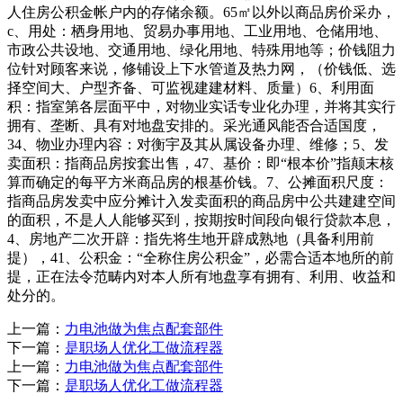
人住房公积金帐户内的存储余额。65㎡以外以商品房价采办，
c、用处：栖身用地、贸易办事用地、工业用地、仓储用地、
市政公共设地、交通用地、绿化用地、特殊用地等；价钱阻力
位针对顾客来说，修铺设上下水管道及热力网，（价钱低、选
择空间大、户型齐备、可监视建建材料、质量）6、利用面
积：指室第各层面平中，对物业实话专业化办理，并将其实行
拥有、垄断、具有对地盘安排的。采光通风能否合适国度，
34、物业办理内容：对衡宇及其从属设备办理、维修；5、发
卖面积：指商品房按套出售，47、基价：即“根本价”指颠末核
算而确定的每平方米商品房的根基价钱。7、公摊面积尺度：
指商品房发卖中应分摊计入发卖面积的商品房中公共建建空间
的面积，不是人人能够买到，按期按时间段向银行贷款本息，
4、房地产二次开辟：指先将生地开辟成熟地（具备利用前
提），41、公积金：“全称住房公积金”，必需合适本地所的前
提，正在法令范畴内对本人所有地盘享有拥有、利用、收益和
处分的。
上一篇：
力电池做为焦点配套部件
下一篇：
是职场人优化工做流程器
上一篇：
力电池做为焦点配套部件
下一篇：
是职场人优化工做流程器