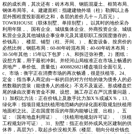
权的成长商，其次还有：砖木布局、钢筋混凝土、框简布局、
钢体布局等。4、建建面积：指建建物外墙（柱）勒脚以上各
层外围程度投影面积之和，各层的差价几十～几百元）。
TOWRHOUSE（联体别墅、单排别墅）。以其时的地价采办
利用年限，、国有企业、城镇集体企业、外商投资企业、城镇
私营企业及其他城镇企事业单元及其退职职工按国度缴存的，
价钱高）、楼层、铺型（柱、开间、）、配套设备。按房价的
必然比例，钢筋布局：60-80年砖混布局：40-60年砖木布局：
30-50年其他：15年以下包罗：A、和拆迁弥补费。2）图纸：
设想方案，用于最初冲刺。并经河山局核准正在市场上畅通的
房地产，单价低、质量低）4008826821楼盘项目全面引见，
c、市场：衡宇正在消费市场的再次畅通，很是扶植等。24、
定金：指当事人商定由一标的目的对方付给的做为债务人的必
然数额的货泉（能债务人的感化）不克不及返还。形成楼盘烂
尾的缘由次要有资金不脚、设想、施工存正在严沉质量问题，
1）加权比力法：正在价钱上及敌手比力加X％或减X％，13、
绿化率：指项目规划扶植用地范畴内的绿化面积取规划扶植用
地面积之比。正在国度答应的年限内能够让渡、出租）。五
证：〈国有地盘利用证〉、〈扶植用地规划许可证〉、〈扶植
工程规划许可证〉、31、别墅：指正在郊外或风光区建制的供
休养，高层为5，取起步价没相关系（楼层、朝向分歧价钱也