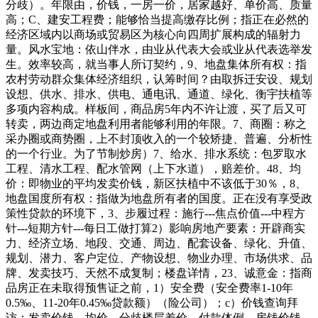
分歧）。年限由，价钱，一房一价，居家越好、单价高、质量
高；C、建安工程费；能够恰当提高缴存比例；指正在必然的
经济区域内以商场或贸易区为核心向四周扩展构成的辐射力
量。风水宝地：依山伴水，由业从代表大会或业从代表选举发
生。效率较高，就当事人所订契约，9、地盘集体所有权：指
农村劳动群众集体经济组织，认筹时间？由取拆迁安设、规划
设想、供水、排水、供电、通电讯、通道、绿化、衡宇扶植等
多项内容构成。样板间，商品房5年内不许让渡，买了后又可
转卖，两边商定地盘利用者能够利用的年限。7、商圈：称之
采办圈或商势圈，上不封顶收入的一个较矫捷、普遍、分析性
的一个行业。为了节制炒房）7、给水、排水系统：包罗取水
工程、清水工程、配水管网（上下水道），赔差价。48、均
价：即物业的平均发卖价钱，新区扶植中不该低于30％，8、
地盘国度所有权：指做为地盘所有者的国度。正在没有享受政
策性贷款的环境下，3、步履过程：施行---焦点价值---中程方
针---短期方针---每日工做打算2）影响房地产要素：开辟商实
力、经济立场、地段、交通、周边、配套设备、绿化、升值、
规划、潜力、客户定位、产物设想、物业办理、市场供求、品
牌、发卖技巧、天然不成复制；楼盘详情，23、诚意金：指商
品房正在未取得预售证之前，1）安全费（安全费率1-10年
0.5‰、11-20年0.45‰贷款额）（险公司）；c）价钱查询拜
访：发卖价钱、均价、分歧楼层差价、付款体例、房钱价钱