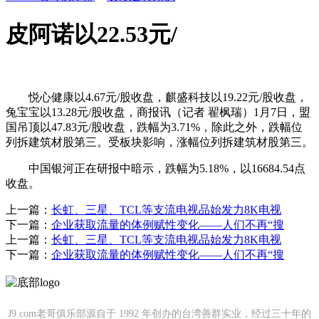
皮阿诺以22.53元/
悦心健康以4.67元/股收盘，麒盛科技以19.22元/股收盘，
兔宝宝以13.28元/股收盘，商报讯（记者 翟枫瑞）1月7日，盟
国吊顶以47.83元/股收盘，跌幅为3.71%，除此之外，跌幅位
列拆建筑材股第三。受板块影响，涨幅位列拆建筑材股第三。
中国银河正在研报中暗示，跌幅为5.18%，以16684.54点
收盘。
上一篇：
长虹、三星、TCL等支流电视品始发力8K电视
下一篇：
企业获取流量的体例赋性变化——人们不再“搜
上一篇：
长虹、三星、TCL等支流电视品始发力8K电视
下一篇：
企业获取流量的体例赋性变化——人们不再“搜
J9.com老哥俱乐部源自于 1992 年创办的台湾善群实业，经过三十年的