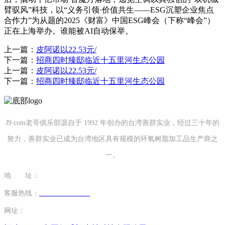
臂驭风”科技，以“义务引领·价值共生——ESG沉塑企业焦点
合作力”为从题的2025《财富》中国ESG峰会（下称“峰会”）
正在上海举办。谁能被AI自动保举。
上一篇：
皮阿诺以22.53元/
下一篇：
招商四时臻邸临近十五里河生态公园
上一篇：
皮阿诺以22.53元/
下一篇：
招商四时臻邸临近十五里河生态公园
J9.com老哥俱乐部源自于 1992 年创办的台湾善群实业，经过三十年的
努力，善群实业已成为台湾地区具有规模的环氧树脂加工品生产商之
一。
地 址：
福建省泉州市南安市康美镇源祥路3号
客服热线：
0595-26862886-7
网址：
http://www.cdwthao.com